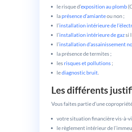
le risque d’
exposition au plomb
(C
la
présence d’amiante
ou non ;
l’
installation intérieure de l’élect
l’
installation intérieure de gaz
si 
l’
installation d’assainissement no
la présence de termites ;
les
risques et pollutions
;
le
diagnostic bruit
.
Les différents justi
Vous faites partie d’une coproprié
votre situation financière vis-à-vi
le règlement intérieur de l’immeu