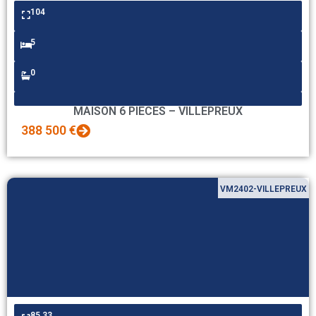
104
5
0
MAISON 6 PIECES – VILLEPREUX
388 500 €
VM2402-VILLEPREUX
85.33