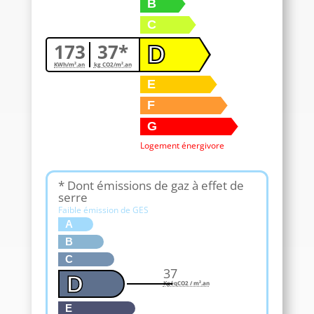
B
C
173
37*
D
KWh/m².an
kg CO2/m².an
E
F
G
Logement énergivore
* Dont émissions de gaz à effet de
serre
Faible émission de GES
A
B
C
37
D
KgéqCO2 / m².an
E