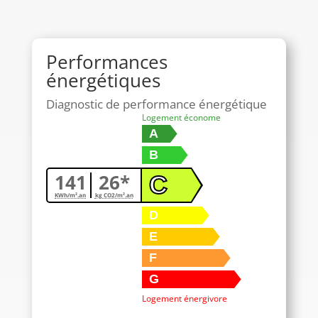
Performances
énergétiques
Diagnostic de performance énergétique
Logement économe
A
B
141
26*
C
KWh/m².an
kg CO2/m².an
D
E
F
G
Logement énergivore