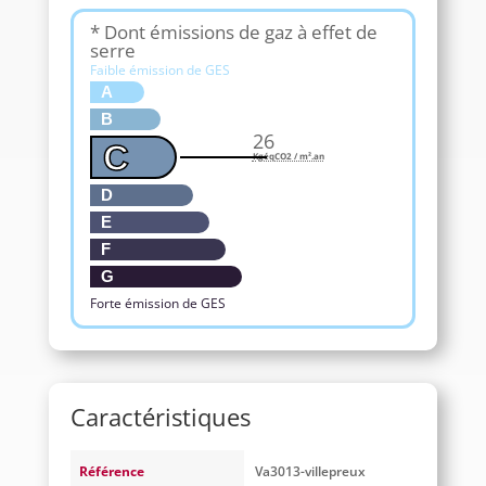
* Dont émissions de gaz à effet de
serre
Faible émission de GES
A
B
26
C
KgéqCO2 / m².an
D
E
F
G
Forte émission de GES
Caractéristiques
Référence
Va3013-villepreux