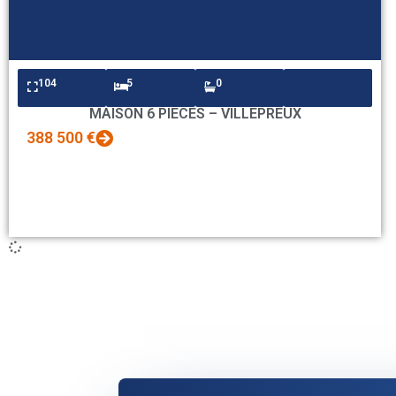
104
5
0
MAISON 6 PIECES – VILLEPREUX
388 500 €