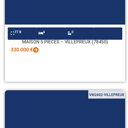
77.8
4
0
MAISON 5 PIECES – VILLEPREUX (78450)
330 000 €
VM2402-VILLEPREUX