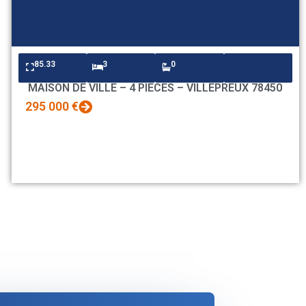
85.33
3
0
MAISON DE VILLE – 4 PIECES – VILLEPREUX 78450
295 000 €