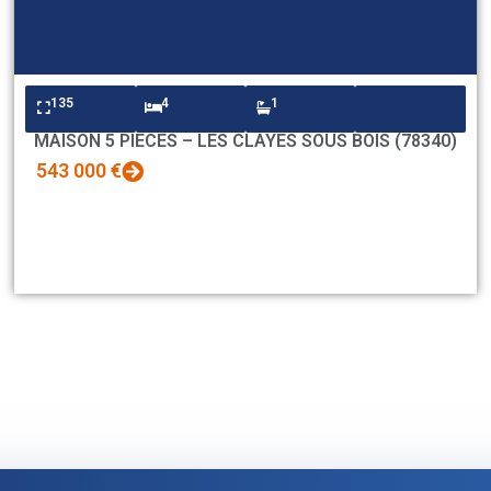
135
4
1
MAISON 5 PIECES – LES CLAYES SOUS BOIS (78340)
543 000 €