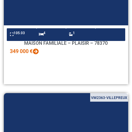
105.03
4
1
MAISON FAMILIALE – PLAISIR – 78370
349 000 €
VM2363-VILLEPREUX