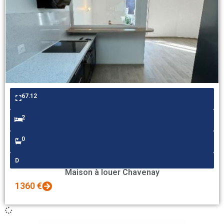
67.12
2
0
D
Maison à louer Chavenay
1360 €