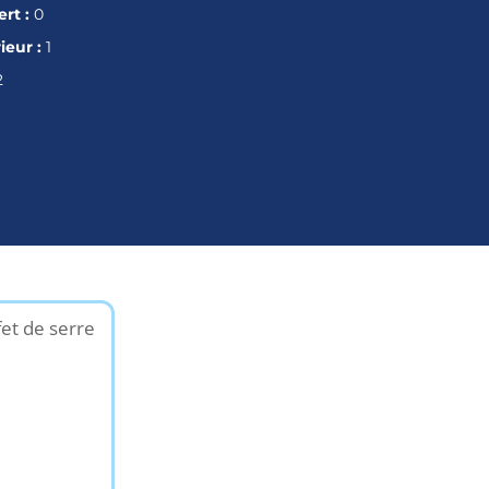
rt :
0
ieur :
1
2
fet de serre