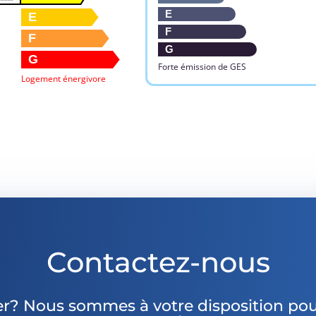
E
E
F
F
G
G
Forte émission de GES
Logement énergivore
Contactez-nous
er? Nous sommes à votre disposition pou