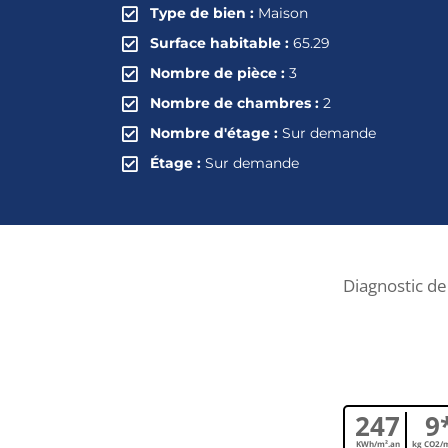
Type de bien :
Maison
Surface habitable :
65.29
Nombre de pièce :
3
Nombre de chambres :
2
Nombre d'étage :
Sur demande
Étage :
Sur demande
Diagnostic d
247
9
KWh/m².an
kg CO2/m