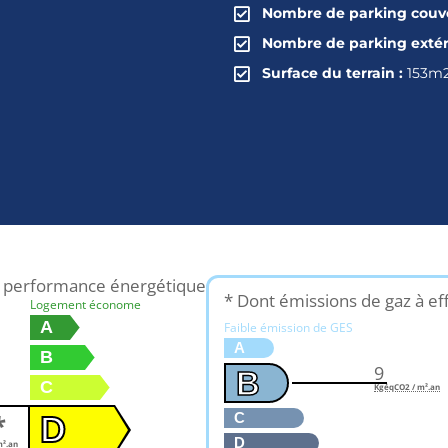
Nombre de parking couve
Nombre de parking extér
Surface du terrain :
153m
e performance énergétique
* Dont émissions de gaz à ef
Logement économe
A
Faible émission de GES
A
B
9
B
C
KgéqCO2 / m².an
*
C
D
D
².an