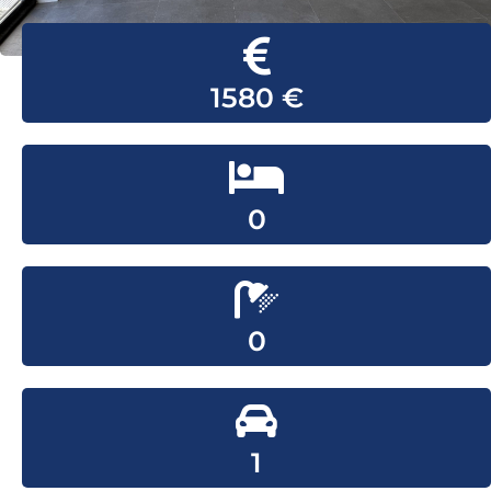
1580 €
0
0
1