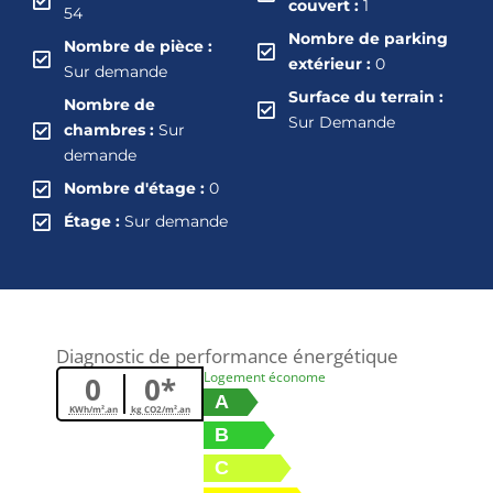
couvert :
1
54
Nombre de parking
Nombre de pièce :
extérieur :
0
Sur demande
Surface du terrain :
Nombre de
Sur Demande
chambres :
Sur
demande
Nombre d'étage :
0
Étage :
Sur demande
Diagnostic de performance énergétique
Logement économe
0
0*
A
KWh/m².an
kg CO2/m².an
B
C