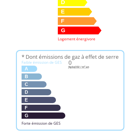
D
E
F
G
Logement énergivore
* Dont émissions de gaz à effet de serre
0
Faible émission de GES
KgéqCO2 / m².an
A
B
C
D
E
F
G
Forte émission de GES