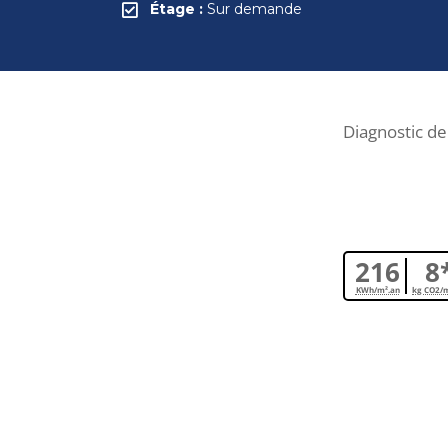
Étage :
Sur demande
Diagnostic d
216
8
KWh/m².an
kg CO2/m