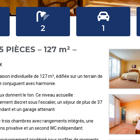
2
1
 PIÈCES – 127 m² –
X
ison individuelle de 127 m², édifiée sur un terrain de
 se conjuguent avec harmonie.
 donnent le ton. Ce niveau accueille :
ent discret sous l’escalier, un séjour de plus de 37
ndant et un garage attenant.
de trois chambres avec rangements intégrés, une
ains privative et un second WC indépendant.
environnement privilégié pour profiter de moments