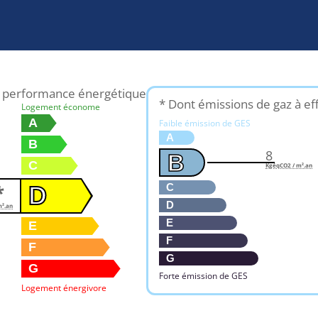
e performance énergétique
* Dont émissions de gaz à ef
Logement économe
A
Faible émission de GES
A
B
8
B
C
KgéqCO2 / m².an
*
C
D
D
².an
E
E
F
F
G
G
Forte émission de GES
Logement énergivore