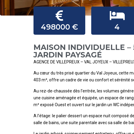
498000 €
4
MAISON INDIVIDUELLE – 5
JARDIN PAYSAGÉ
AGENCE DE VILLEPREUX – VAL JOYEUX – VILLEPREU
Au cœur du très prisé quartier du Val Joyeux, cette ma
403 m², offre un cadre de vie ou confort et sérénité
Au rez-de-chaussée dès l’entrée, les volumes généreux
une cuisine aménagée et équipée, un espace de rangem
m² exposé Ouest et ouvert sur le jardin un WC indépe
A l’étage: le palier dessert un espace nuit composé 
salle de bains, une suite parentale avec sa salle de b
Le jardin arboré, soigneusement entretenu, offre un 