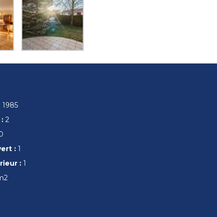
:
1985
 :
2
0
ert :
1
ieur :
1
m2